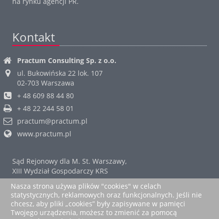
na rynku agencji PR.
Kontakt
Practum Consulting Sp. z o.o.
ul. Bukowińska 22 lok. 107
02-703
Warszawa
+ 48 609 88 44 80
+ 48 22 244 58 01
practum@practum.pl
www.practum.pl
Sąd Rejonowy dla M. St. Warszawy,
XIII Wydział Gospodarczy KRS
REGON: 141782298
Nasza strona używa plików "cookies" w celach
NIP: 521-352-02-69
statystycznych, reklamowych oraz funkcjonalnych. Jeśli nie
KRS: 0000326439
chcesz, aby pliki „cookies” były zapisywane w pamięci
Twojego urządzenia, możesz to zmienić za pomocą